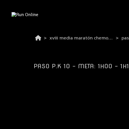
xviii media maratón chemo-liconsa de azuqueca 2026
pas
PASO P.K 10 - META: 1H00 - 1H