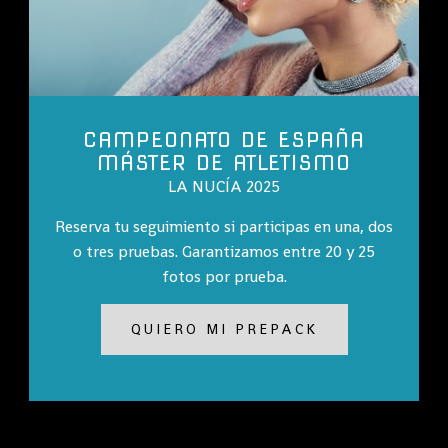
CAMPEONATO DE ESPAÑA
MÁSTER DE ATLETISMO
LA NUCÍA 2025
Reserva tu seguimiento si participas en una, dos
o tres pruebas. Garantizamos entre 20 y 25
fotos por prueba.
QUIERO MI PREPACK