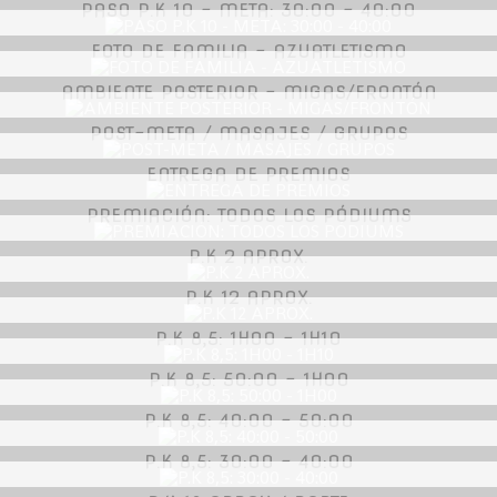
PASO P.K 10 - META: 30:00 - 40:00
FOTO DE FAMILIA - AZUATLETISMO
AMBIENTE POSTERIOR - MIGAS/FRONTÓN
POST-META / MASAJES / GRUPOS
ENTREGA DE PREMIOS
PREMIACIÓN: TODOS LOS PÓDIUMS
P.K 2 APROX.
P.K 12 APROX.
P.K 8,5: 1H00 - 1H10
P.K 8,5: 50:00 - 1H00
P.K 8,5: 40:00 - 50:00
P.K 8,5: 30:00 - 40:00