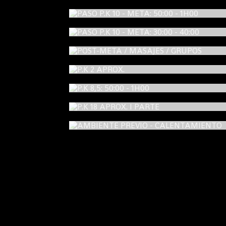
PASO P.K 10 - META: 50:00 - 1H0
PASO P.K 10 - META: 30:00 - 40:0
POST-META / MASAJES / GRUPO
P.K 2 APROX.
P.K 8,5: 50:00 - 1H00
P.K 18 APROX. I PARTE
AMBIENTE PREVIO - CALENTAMIENT