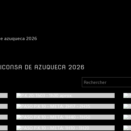
de azuqueca 2026
LICONSA DE AZUQUECA 2026
P.K 20: 1h03 - 1h30 aprox.
PASO P.K 10 - META: 2H17 - 2H35
PASO P.K 10 - META: 1H40 - 1H50
PASO P.K 10 - META: 1H10 - 1H20