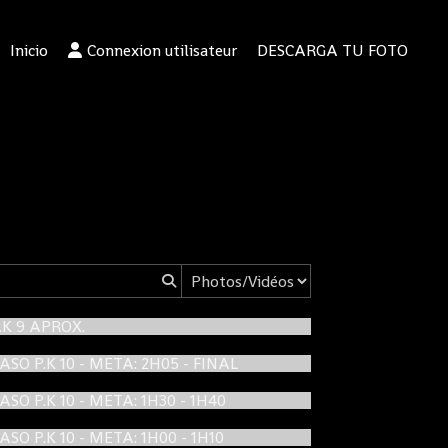
Inicio
Connexion utilisateur
DESCARGA TU FOTO
P.K 9 APROX.
PASO P.K 10 - META: 2H05 - FINAL
PASO P.K 10 - META: 1H30 - 1H40
PASO P.K 10 - META: 1H00 - 1H10