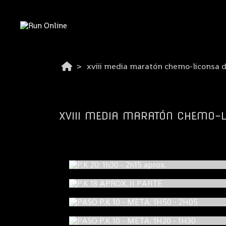
xviii media maratón chemo-liconsa 
XVIII MEDIA MARATÓN CHEMO-
P.K 20: 1h30 - 2h15 aprox.
P.K 18 APROX. II PARTE
PASO P.K 10 - META: 1H50 - 2H05
PASO P.K 10 - META: 1H20 - 1H30