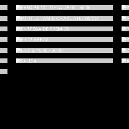
0
PASO P.K 10 - META: 45:00 - 50:00
0
FOTO DE FAMILIA - AZUATLETISMO
S
ENTREGA DE PREMIOS
P.K 12 APROX.
P.K 8,5: 40:00 - 50:00
SALIDA
O