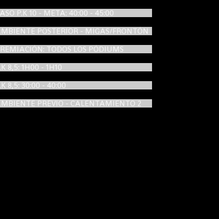
PASO P.K 10 - META: 40:00 - 45:00
AMBIENTE POSTERIOR - MIGAS/FRONTÓN
PREMIACIÓN: TODOS LOS PÓDIUMS
P.K 8,5: 1H00 - 1H10
P.K 8,5: 30:00 - 40:00
AMBIENTE PREVIO - CALENTAMIENTO 2