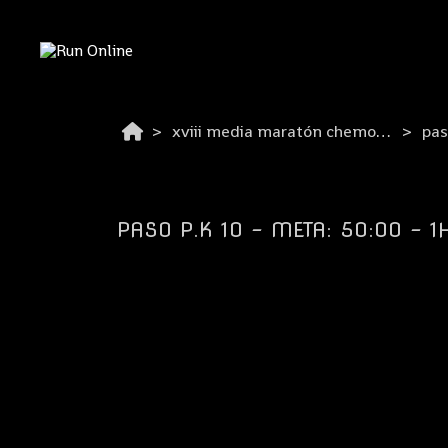
xviii media maratón chemo-liconsa de azuqueca 2026
pas
PASO P.K 10 - META: 50:00 - 1