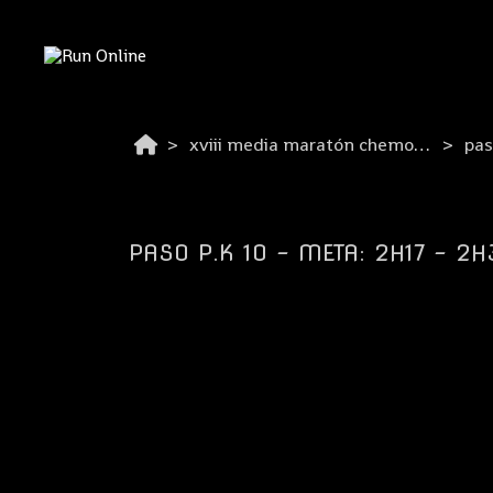
xviii media maratón chemo-liconsa de azuqueca 2026
pas
PASO P.K 10 - META: 2H17 - 2H